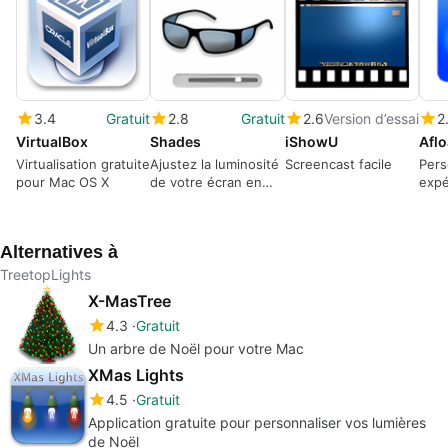
3.4
Gratuit
2.8
Gratuit
2.6
Version d’essai
2
VirtualBox
Shades
iShowU
Aflo
Virtualisation gratuite
Ajustez la luminosité
Screencast facile
Pers
pour Mac OS X
de votre écran en
expé
douceur
Aflo
Alternatives à
TreetopLights
X-MasTree
4.3
Gratuit
Un arbre de Noël pour votre Mac
XMas Lights
4.5
Gratuit
Application gratuite pour personnaliser vos lumières
de Noël