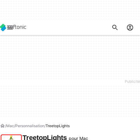
Mac
Personnalisation
TreetopLights
TreetopLights
pour Mac