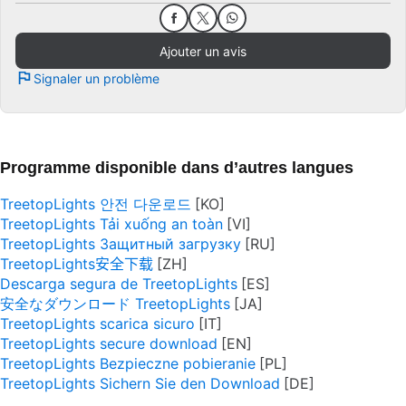
Ajouter un avis
Signaler un problème
Programme disponible dans d’autres langues
TreetopLights 안전 다운로드
TreetopLights Tải xuống an toàn
TreetopLights Защитный загрузку
TreetopLights安全下载
Descarga segura de TreetopLights
安全なダウンロード TreetopLights
TreetopLights scarica sicuro
TreetopLights secure download
TreetopLights Bezpieczne pobieranie
TreetopLights Sichern Sie den Download